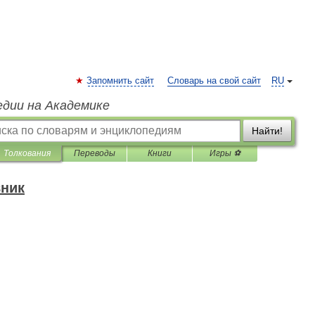
Запомнить сайт
Словарь на свой сайт
RU
едии на Академике
Найти!
Толкования
Переводы
Книги
Игры ⚽
вник