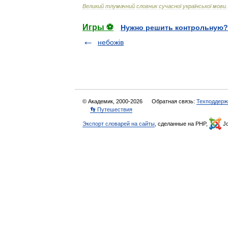
Великий
тлумачний
словник
сучасної
української
мови
.
Игры ⚽
Нужно решить контрольную?
небожів
© Академик, 2000-2026
Обратная связь:
Техподдерж
👣 Путешествия
Экспорт словарей на сайты
, сделанные на PHP,
Jo