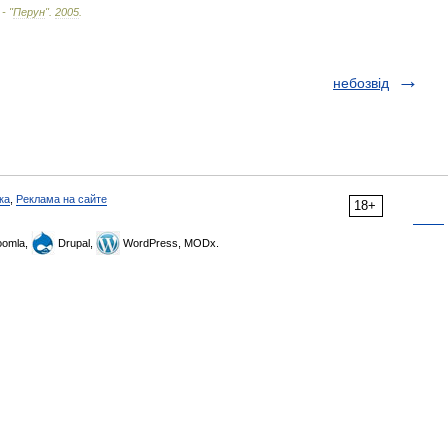
 - "
Перун
"
.
2005
.
небозвід
ка
,
Реклама на сайте
18+
omla,
Drupal,
WordPress, MODx.